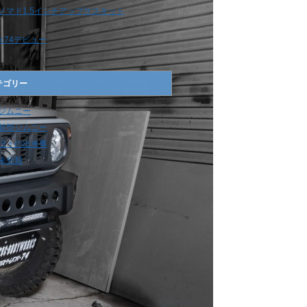
ノマド1.5インチアップサスキット
jc74デビュー
テゴリー
ジムニー
新型ジムニー
日々の出来事
未分類