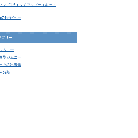
ノマド1.5インチアップサスキット
jc74デビュー
テゴリー
ジムニー
新型ジムニー
日々の出来事
未分類