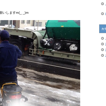
しますm(_ _)m
カ